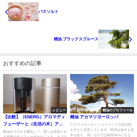
バスソルト
精油 ブラックスプルース
おすすめの記事
レビュー
精油のプロフィール
【比較】（ENERG）アロマディ
精油 アカマツヨーロッパ
フューザーと（生活の木）アロ
アカマツヨーロッパ ユーラシア大陸北部
を中心に生育しています。樹高は低木も高
モアミニの違いとは
精油をそのまま霧化して、香りを拡散させ
木もあり、高いものでは樹高40ｍにもな
る形態のディフューザーのことを、ネフラ