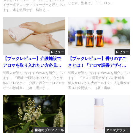
ります。別名で、「ヨーロッ...
イザー式アロマディフューザーと呼んでい
ます。水を使用せず、精油そ...
レビュー
レビュー
【ブックレビュー】介護施設で
【ブックレビュー】香りのすご
アロマを取り入れたい方必見！
さとは！『アロマ調香デザイン
『現場で実践されている、心と
の教科書 個人サロンから大ホ
管理人が読んでおすすめの本を紹介してい
管理人が読んでおすすめの本を紹介してい
ます。 『現場で実践されている、心と身
ます。 『アロマ調香デザインの教科書
身体のアロマケア 介護に役立
ールまで、人を動かす香りの空
体のアロマケア 介護に役立つアロマセラ
個人サロンから大ホールまで、人を動かす
つアロマセラピーの教科書』
間演出』
ピーの教科書』（著：櫻井か...
香りの空間演出』（著：齋藤...
精油のプロフィール
アロマクラフト