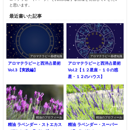
と思います。
最近書いた記事
アロマテラピー基礎知識
アロマテラピー基礎知識
アロマテラピーと西洋占星術
アロマテラピーと西洋占星術
Vol.3【実践編】
Vol.2【１２星座・１０の惑
星・１２のハウス】
精油のプロフィール
精油のプロフィール
精油 ラベンダー・ストエカス
精油 ラベンダー・スーパー