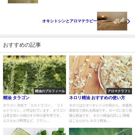
オキシトシンとアロマテラピー
おすすめの記事
精油のプロフィール
アロマクラフト
精油 タラゴン
ネロリ精油 おすすめの使い方
タラゴン 別名で「エストラゴン」「リト
ネロリはビターオレンジの花から、水蒸気
ルドラゴン」と呼ばれています。タラゴン
蒸留法で採れる精油です。ローズに次ぐ高
は草丈50ｃｍ程のキク科の多年草です。
価な精油です。 ネロリ精油の詳しい情報
エスカルゴ料理など、フラン...
はこちらから ネロリ精油 ...