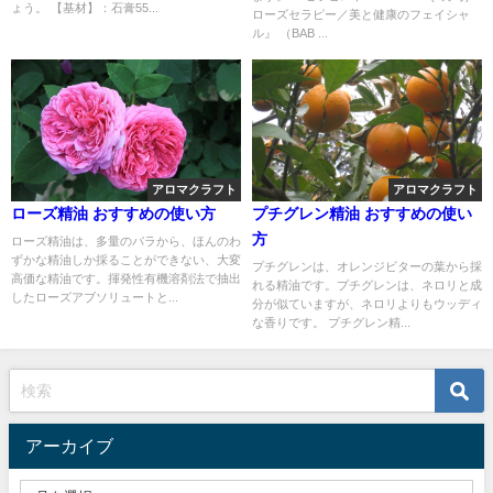
ラピー／美と健康のフェイシャ
ょう。 【基材】：石膏55...
ローズセラピー／美と健康のフェイシャ
ル』
ル』 （BAB ...
アロマクラフト
アロマクラフト
ローズ精油 おすすめの使い方
プチグレン精油 おすすめの使い
方
ローズ精油は、多量のバラから、ほんのわ
ずかな精油しか採ることができない、大変
プチグレンは、オレンジビターの葉から採
高価な精油です。揮発性有機溶剤法で抽出
れる精油です。プチグレンは、ネロリと成
したローズアブソリュートと...
分が似ていますが、ネロリよりもウッディ
な香りです。 プチグレン精...
アーカイブ