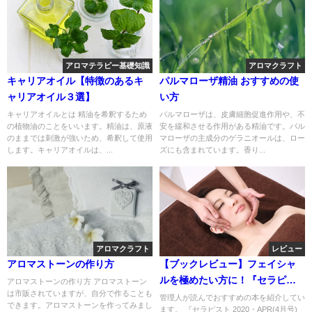
アロマテラピー基礎知識
アロマクラフト
キャリアオイル【特徴のあるキ
パルマローザ精油 おすすめの使
ャリアオイル３選】
い方
キャリアオイルとは 精油を希釈するため
パルマローザは、皮膚細胞促進作用や、不
の植物油のことをいいます。精油は、原液
安を緩和させる作用がある精油です。パル
のままでは刺激が強いため、希釈して使用
マローザの主成分のゲラニオールは、ロー
します。キャリアオイルは、...
ズにも含まれています。香り...
アロマクラフト
レビュー
アロマストーンの作り方
【ブックレビュー】フェイシャ
ルを極めたい方に！『セラピス
アロマストーンの作り方 アロマストーン
は市販されていますが、自分で作ることも
ト 2020・APR(4月号) ローズセ
管理人が読んでおすすめの本を紹介してい
できます。アロマストーンを作ってみまし
ます。 『セラピスト 2020・APR(4月号)