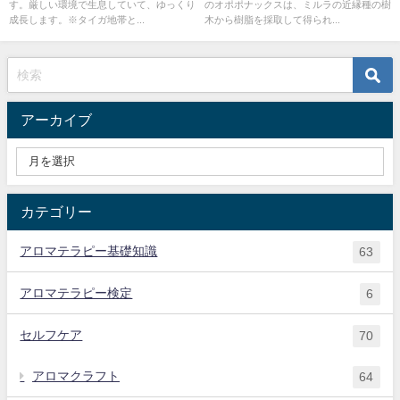
す。厳しい環境で生息していて、ゆっくり
のオポポナックスは、ミルラの近縁種の樹
成長します。※タイガ地帯と...
木から樹脂を採取して得られ...
アーカイブ
カテゴリー
アロマテラピー基礎知識
63
アロマテラピー検定
6
セルフケア
70
アロマクラフト
64