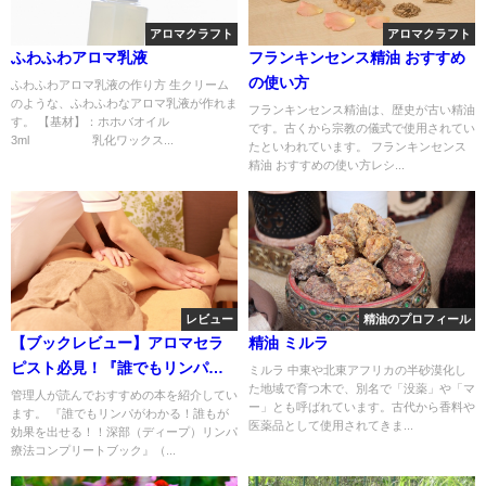
アロマクラフト
アロマクラフト
ふわふわアロマ乳液
フランキンセンス精油 おすすめ
の使い方
ふわふわアロマ乳液の作り方 生クリーム
のような、ふわふわなアロマ乳液が作れま
フランキンセンス精油は、歴史が古い精油
す。 【基材】：ホホバオイル
です。古くから宗教の儀式で使用されてい
3ml 乳化ワックス...
たといわれています。 フランキンセンス
精油 おすすめの使い方レシ...
レビュー
精油のプロフィール
【ブックレビュー】アロマセラ
精油 ミルラ
ピスト必見！『誰でもリンパが
ミルラ 中東や北東アフリカの半砂漠化し
た地域で育つ木で、別名で「没薬」や「マ
わかる！誰もが効果を出せ
管理人が読んでおすすめの本を紹介してい
ー」とも呼ばれています。古代から香料や
ます。 『誰でもリンパがわかる！誰もが
る！！深部（ディープ）リンパ
医薬品として使用されてきま...
効果を出せる！！深部（ディープ）リンパ
療法コンプリートブック』
療法コンプリートブック』（...