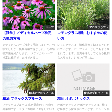
ハーブ
アロマクラフト
【独学】メディカルハーブ検定
レモングラス精油 おすすめの使
の勉強方法
い方
メディカルハーブ検定を受験しました。独
レモングラスは、消化促進を助けるといわ
学でしたが、無事合格できました。その勉
れています。バーブティーとしてもよく飲
強方法を紹介します。 メディカルハーブ
まれています。空気を浄化してくれる役割
検定は独学でも合格できる ...
もあります。レモングラスは...
精油のプロフィール
精油のプロフィール
精油 ブラックスプルース
精油 オポポナックス
ブラックスプルース 北米原産のマツ科の
オポポナックス オポポナックスは、様々
針葉樹です。※タイガ地帯に生息していま
な植物から採取されています。カンラン科