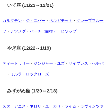
いて座 (11/23～12/21)
カルダモン
・
ジュニパー
・
ベルガモット
・
グレープフルー
ツ
・
ナツメグ
・
バーチ（白樺）
・
ヒソップ
やぎ座 (12/22～1/19)
ティートゥリー
・
ジンジャー
・
ユズ
・
サイプレス
・
べチバ
ー
・
ミルラ
・
ロックローズ
みずがめ座 (1/20～2/18)
スターアニス
・
ネロリ
・
ユーカリ
・
ライム
・
ラヴィンツァ