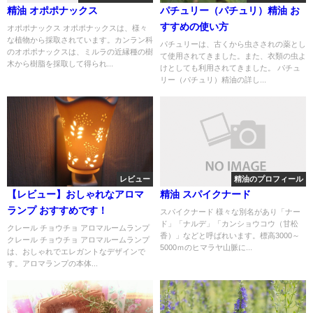
精油 オポポナックス
パチュリー（パチュリ）精油 お
すすめの使い方
オポポナックス オポポナックスは、様々
な植物から採取されています。カンラン科
パチュリーは、古くから虫さされの薬とし
のオポポナックスは、ミルラの近縁種の樹
て使用されてきました。また、衣類の虫よ
木から樹脂を採取して得られ...
けとしても利用されてきました。 パチュ
リー（パチュリ）精油の詳し...
レビュー
精油のプロフィール
【レビュー】おしゃれなアロマ
精油 スパイクナード
ランプ おすすめです！
スパイクナード 様々な別名があり「ナー
ド」「ナルデ」「カンショウコウ（甘松
クレール チョウチョ アロマルームランプ
香）」などと呼ばれいます。標高3000～
クレール チョウチョ アロマルームランプ
5000ｍのヒマラヤ山脈に...
は、おしゃれでエレガントなデザインで
す。アロマランプの本体...