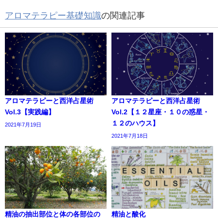
アロマテラピー基礎知識
の関連記事
アロマテラピーと西洋占星術
アロマテラピーと西洋占星術
Vol.3【実践編】
Vol.2【１２星座・１０の惑星・
１２のハウス】
2021年7月19日
2021年7月18日
精油の抽出部位と体の各部位の
精油と酸化