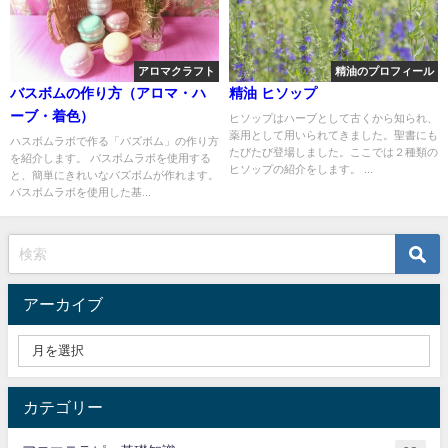
アロマクラフト
精油のプロフィール
バスボムの作り方（アロマ・ハ
精油 ヒソップ
ーブ・着色）
ヒソップはハーブとして古くから知られ、
薬用として用いられてきました。聖書にも
ハスボムラボで作る「バズボム」の作り方
たびたび登場しました。ここでは２種類の
を紹介します。 バスボムラボを使用する
ヒソップの紹介をします。 ...
と、簡単にきれいなバズボムが作れます。
バスボムラボを使用した基...
アーカイブ
カテゴリー