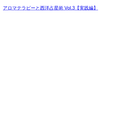
アロマテラピーと西洋占星術 Vol.3【実践編】