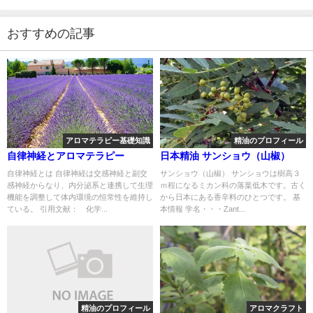
おすすめの記事
アロマテラピー基礎知識
精油のプロフィール
自律神経とアロマテラピー
日本精油 サンショウ（山椒）
自律神経とは 自律神経は交感神経と副交
サンショウ（山椒） サンショウは樹高３
感神経からなり、内分泌系と連携して生理
ｍ程になるミカン科の落葉低木です。古く
機能を調整して体内環境の恒常性を維持し
から日本にある香辛料のひとつです。 基
ている。 引用文献： 化学...
本情報 学名・・・Zant...
精油のプロフィール
アロマクラフト