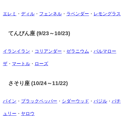
エレミ
・
ディル
・
フェンネル
・
ラベンダー
・
レモングラス
てんびん座 (9/23～10/23)
イランイラン
・
コリアンダー
・
ゼラニウム
・
パルマロー
ザ
・
マートル
・
ローズ
さそり座 (10/24～11/22)
パイン
・
ブラックペッパー
・
シダーウッド
・
バジル
・
パチ
ュリー
・
ヤロウ