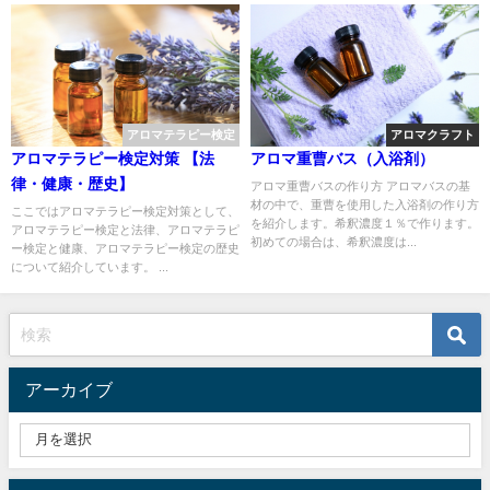
アロマテラピー検定
アロマクラフト
アロマテラピー検定対策 【法
アロマ重曹バス（入浴剤）
律・健康・歴史】
アロマ重曹バスの作り方 アロマバスの基
材の中で、重曹を使用した入浴剤の作り方
ここではアロマテラピー検定対策として、
を紹介します。希釈濃度１％で作ります。
アロマテラピー検定と法律、アロマテラピ
初めての場合は、希釈濃度は...
ー検定と健康、アロマテラピー検定の歴史
について紹介しています。 ...
アーカイブ