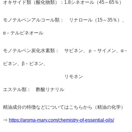
オキサイド類（酸化物類）：1.8シネオール（45～65％）
モノテルペンアルコール類： リナロール（15～35％）、
α－テルピネオール
モノテルペン炭化水素類： サビネン、ｐ－サイメン、α－
ピネン、β－ピネン、
リモネン
エステル類： 酢酸リナリル
精油成分の特徴などについてはこちらから（精油の化学）
⇒
https://aroma-mary.com/chemistry-of-essential-oils/