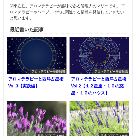
関東在住、アロマテラピーが趣味である管理人のマリーです。 ア
ロマテラピーやハーブ、それに関連する情報を発信していきたい
と思います。
最近書いた記事
アロマテラピー基礎知識
アロマテラピー基礎知識
アロマテラピーと西洋占星術
アロマテラピーと西洋占星術
Vol.3【実践編】
Vol.2【１２星座・１０の惑
星・１２のハウス】
精油のプロフィール
精油のプロフィール