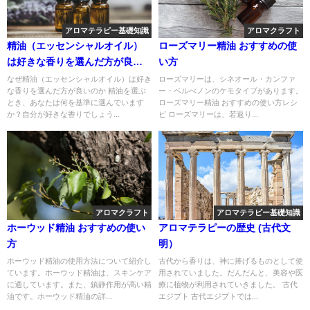
アロマテラピー基礎知識
アロマクラフト
精油（エッセンシャルオイル）
ローズマリー精油 おすすめの使
は好きな香りを選んだ方が良
い方
い！その理由とは？
なぜ精油（エッセンシャルオイル）は好き
ローズマリーは、シネオール・カンファ
な香りを選んだ方が良いのか 精油を選ぶ
ー・ベルべノンのケモタイプがあります。
とき、あなたは何を基準に選んでいます
ローズマリー精油 おすすめの使い方レシ
か？自分が好きな香りでしょう...
ピ ローズマリーは、若返り...
アロマクラフト
アロマテラピー基礎知識
ホーウッド精油 おすすめの使い
アロマテラピーの歴史 (古代文
方
明）
ホーウッド精油の使用方法について紹介し
古代から香りは、神に捧げるものとして使
ています。ホーウッド精油は、スキンケア
用されていました。だんだんと、美容や医
に適しています。また、鎮静作用が高い精
療に植物が利用されていきました。 古代
油です。ホーウッド精油の詳...
エジプト 古代エジプトでは...