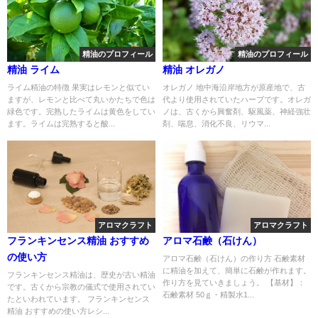
精油のプロフィール
精油のプロフィール
精油 ライム
精油 オレガノ
ライム精油の特徴 果実はレモンと似てい
オレガノ 地中海沿岸地方が原産地で、古
ますが、レモンと比べて丸いかたちで色は
代より使用されていたハーブです。オレガ
緑色です。完熟したライムは黄色をしてい
ノは、古くから興奮剤、駆風薬、神経強壮
ます。ライムは完熟すると酸...
剤、喘息、消化不良、リウマ...
アロマクラフト
アロマクラフト
フランキンセンス精油 おすすめ
アロマ石鹸（石けん）
の使い方
アロマ石鹸（石けん）の作り方 石鹸素材
に精油を加えて、簡単に石鹸が作れます。
フランキンセンス精油は、歴史が古い精油
作り方を見ていきましょう。 【基材】：
です。古くから宗教の儀式で使用されてい
石鹸素材 50ｇ・精製水1...
たといわれています。 フランキンセンス
精油 おすすめの使い方レシ...