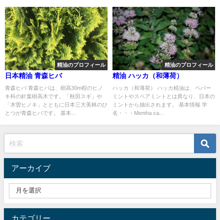
精油のプロフィール
精油のプロフィール
日本精油 青森ヒバ
精油 ハッカ（和薄荷）
青森ヒバ 青森ヒバは、樹高30m程のヒノ
ハッカ（和薄荷） ハッカ精油は、ペパー
キ科の針葉樹高木です。「秋田スギ」や
ミントやスペアミントとは異なり、日本の
「木曽ヒノキ」とともに日本三大美林のひ
ミントから抽出されます。 基本情報 学
とつが青森ヒバです。 基本...
名・・・Mentha ca...
アーカイブ
カテゴリー