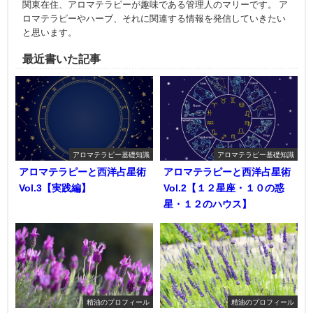
関東在住、アロマテラピーが趣味である管理人のマリーです。 ア
ロマテラピーやハーブ、それに関連する情報を発信していきたい
と思います。
最近書いた記事
アロマテラピー基礎知識
アロマテラピー基礎知識
アロマテラピーと西洋占星術
アロマテラピーと西洋占星術
Vol.3【実践編】
Vol.2【１２星座・１０の惑
星・１２のハウス】
精油のプロフィール
精油のプロフィール