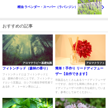
精油 ラベンダー・スーパー（ラバンジン）
おすすめの記事
アロマテラピー基礎知識
アロマクラフト
フィトンチッド（森林の香り）
簡単！手作り リードディフュー
ザー【自作できます】
フィトンチッドとは フィトンチッドと
は、森林の香りのことです。フィトンチッ
市販品もたくさんあるリードディフューザ
ドという言葉は、ロシアの発生学研究者で
ーですが、自分でも簡単に作れます。リー
あるB．Ｐ．トーキン博士によ...
ドディフューザーの作り方を紹介していま
す。参考にしてみてください...