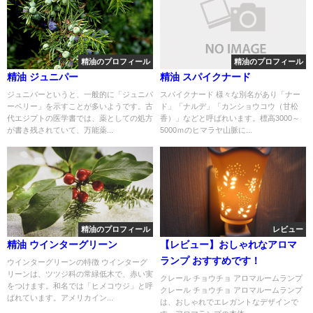
精油のプロフィール
精油のプロフィール
精油 ジュニパー
精油 スパイクナード
ジュニパーというと、一般的に「ジュニパ
スパイクナード 様々な別名があり「ナー
ーベリー」を示すことが多いようです。古
ド」「ナルデ」「カンショウコウ（甘松
代エジプトの医学書では、薬としての処方
香）」などと呼ばれいます。標高3000～
が書き残されていて、万能薬...
5000ｍのヒマラヤ山脈に...
精油のプロフィール
レビュー
精油 ウインターグリーン
【レビュー】おしゃれなアロマ
ランプ おすすめです！
ウインターグリーンの特徴 ウインターグ
リーンは、ツツジ科の常緑低木で、赤い実
クレール チョウチョ アロマルームランプ
をつけます。和名では「ヒメコウジ」と呼
クレール チョウチョ アロマルームランプ
ばれています。アメリカイン...
は、おしゃれでエレガントなデザインで