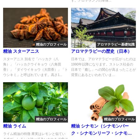
す。アロマランプの本体...
精油のプロフィール
アロマテラピー基礎知識
精油 スターアニス
アロマテラピーの歴史（日本）
スターアニス 別名で「ハッカク（八
日本では、アロマテラピーが広がったのは
角）」「ハッカクウイキョウ（八角茴
1990年以降になります。ストレス社会の
香）」「ダイウイキョウ（大茴香）」「ト
日本で「癒し」への関心が高まったことが
ウシキミ」と呼ばれています。高さ1...
背景にあるといわれていま...
精油のプロフィール
精油のプロフィール
精油 ライム
精油 シナモン（シナモンバー
ク・シナモンリーフ・シナモン
ライム精油の特徴 果実はレモンと似てい
ますが、レモンと比べて丸いかたちで色は