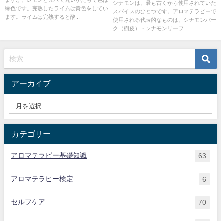
カッシア）
シナモンは、最も古くから使用されていた
緑色です。完熟したライムは黄色をしてい
スパイスのひとつです。アロマテラピーで
ます。ライムは完熟すると酸...
使用される代表的なものは、シナモンバー
ク（樹皮）・シナモンリーフ...
アーカイブ
カテゴリー
アロマテラピー基礎知識
63
アロマテラピー検定
6
セルフケア
70