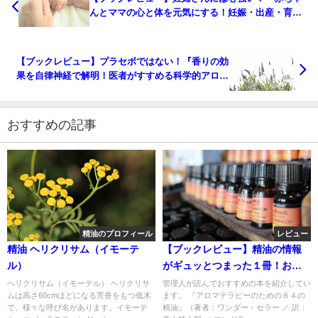
んとママの心と体を元気にする！妊娠・出産・育児
のためのアロマセラピー』
【ブックレビュー】プラセボではない！『香りの効
果を自律神経で解明！医者がすすめる科学的アロマ
セラピー』
おすすめの記事
精油のプロフィール
レビュー
精油 ヘリクリサム（イモーテ
【ブックレビュー】精油の情報
ル）
がギュッとつまった１冊！おす
すめです。『アロマテラピーの
ヘリクリサム（イモーテル） ヘリクリサ
管理人が読んでおすすめの本を紹介してい
ムは高さ60cmほどになる芳香をもつ低木
ます。 『アロマテラピーのための８４の
ための８４の精油』
で、様々な呼び名があります。イモーテ
精油』（著者：ワンダー・セラー ／ 訳：