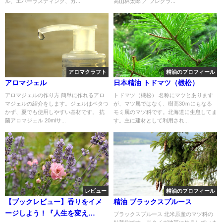
ル、エバーラスティング、カ...
高山林太郎 ／ フレグラ...
アロマクラフト
精油のプロフィール
アロマジェル
日本精油 トドマツ（椴松）
アロマジェルの作り方 簡単に作れるアロ
トドマツ（椴松） 名称にマツとあります
マジェルの紹介をします。ジェルはベタつ
が、マツ属ではなく、樹高30ｍにもなる
かず、夏でも使用しやすい基材です。 抗
モミ属のマツ科です。北海道に生息してま
菌アロマジェル 20mlサ...
す。主に建材として利用され...
レビュー
精油のプロフィール
【ブックレビュー】香りをイメ
精油 ブラックスプルース
ージしよう！『人生を変え
ブラックスプルース 北米原産のマツ科の