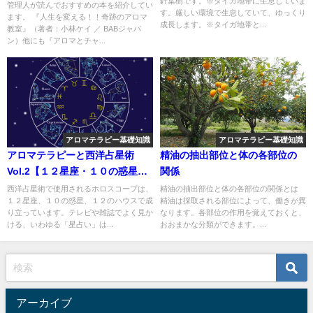
針葉樹です。※タイガ地帯に生息していま
る！！奇跡のアロマ教室』
管理人が読んでおすすめの本を紹介してい
す。厳しい環境で生息していて、ゆっくり
ます。 『人生を変える！！奇跡のアロマ
成長します。※タイガ地帯と...
教室』（著者：小林ケイ ／ BABジャパ
ン）他にも『アロマとチャ...
アロマテラピー基礎知識
アロマテラピー基礎知識
アロマテラピーと西洋占星術
精油の抽出部位と体の各部位の
Vol.2【１２星座・１０の惑星・
関係
１２のハウス】
西洋占星術で使用されるホロスコープは、
精油の抽出部位と体の各部位の関係とは
１２星座、１０の惑星、１２のハウスで成
精油は採取される部位によって、働きが異
り立っています。テレビや雑誌でよく見か
なります。各部位の作用を覚えておくと、
ける、いわゆる「星占い」は...
おおまかな分類ができます。...
アーカイブ