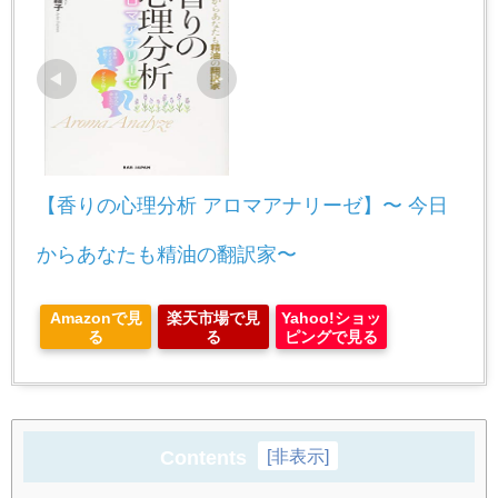
【香りの心理分析 アロマアナリーゼ】〜 今日
からあなたも精油の翻訳家〜
Amazonで見
楽天市場で見
Yahoo!ショッ
る
る
ピングで見る
Contents
[
非表示
]