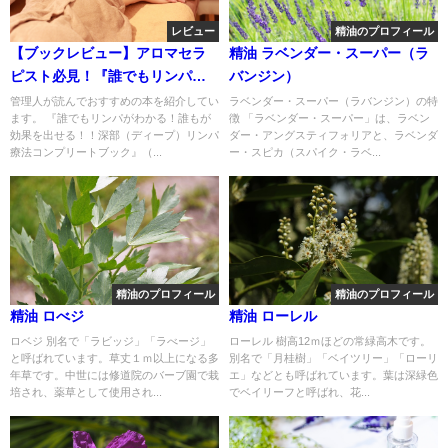
レビュー
精油のプロフィール
【ブックレビュー】アロマセラ
精油 ラベンダー・スーパー（ラ
ピスト必見！『誰でもリンパが
バンジン）
わかる！誰もが効果を出せ
管理人が読んでおすすめの本を紹介してい
ラベンダー・スーパー（ラバンジン）の特
ます。 『誰でもリンパがわかる！誰もが
徴 「ラベンダー・スーパー」は、ラベン
る！！深部（ディープ）リンパ
効果を出せる！！深部（ディープ）リンパ
ダー・アングスティフォリアと、ラベンダ
療法コンプリートブック』
療法コンプリートブック』（...
ー・スピカ（スパイク・ラベ...
精油のプロフィール
精油のプロフィール
精油 ロべジ
精油 ローレル
ロベジ 別名で「ラビッジ」「ラべージ」
ローレル 樹高12ｍほどの常緑高木です。
と呼ばれています。草丈１ｍ以上になる多
別名で「月桂樹」「ベイツリー」「ローリ
年草です。中世には修道院のバーブ園で栽
エ」などとも呼ばれています。葉は深緑色
培され、薬草として使用され...
でベイリーフと呼ばれ、花...