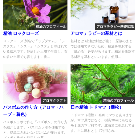
精油のプロフィール
アロマテラピー基礎知識
精油 ロックローズ
アロマテラピーの基材とは
ロックローズ 別名で「ラブダナム」「シ
基材とは 精油は刺激が強く、原液のまま
スタス」「シスト」「システ」と呼ばれて
では使用できないため、精油を希釈する
いる低木です。乾燥した土壌で生育し、石
（薄める）必要があります。精油を希釈す
の多い土壌でも育ちます。香...
る材料を基材といいます。使用...
アロマクラフト
精油のプロフィール
バスボムの作り方（アロマ・ハ
日本精油 トドマツ（椴松）
ーブ・着色）
トドマツ（椴松） 名称にマツとあります
が、マツ属ではなく、樹高30ｍにもなる
ハスボムラボで作る「バズボム」の作り方
モミ属のマツ科です。北海道に生息してま
を紹介します。 バスボムラボを使用する
す。主に建材として利用され...
と、簡単にきれいなバズボムが作れます。
バスボムラボを使用した基...