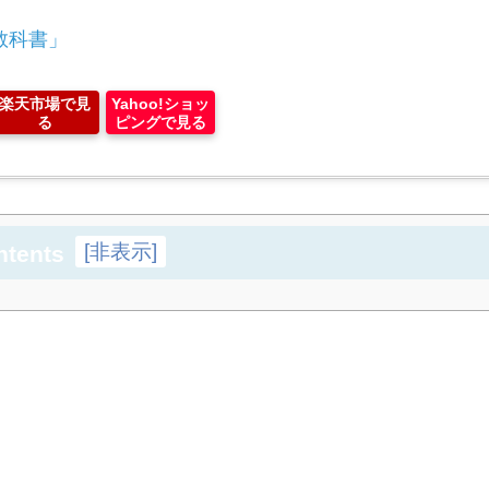
教科書」
楽天市場で見
Yahoo!ショッ
る
ピングで見る
[
非表示
]
ntents