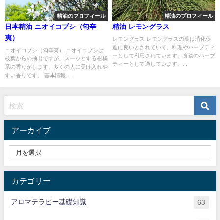
精油のプロフィール
精油のプロフィール
日本精油 ニオイコブシ（匂辛
精油 レモングラス
夷）
レモングラス レモングラスの葉は消化促
進に良いとされていて、料理やハーブティ
ニオイコブシ（匂辛夷） ニオイコブシは
ーとして利用されています。食後のハーブ
枝葉からの抽出ですが、スーッとする柑橘
ティーとして適しています。...
系の香りがします。多くの人に受け入れや
すい香りです。 基本情報 ...
アーカイブ
カテゴリー
アロマテラピー基礎知識
63