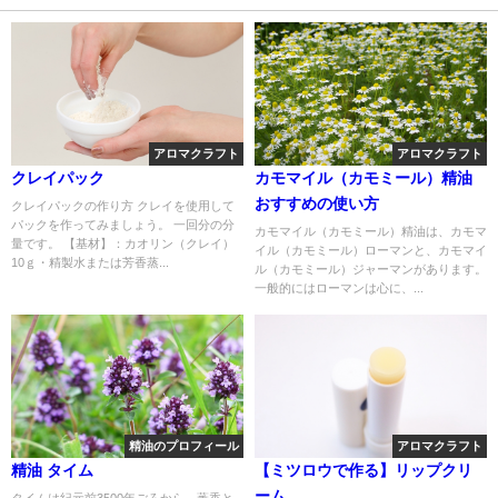
アロマクラフト
アロマクラフト
クレイパック
カモマイル（カモミール）精油
おすすめの使い方
クレイパックの作り方 クレイを使用して
パックを作ってみましょう。 一回分の分
カモマイル（カモミール）精油は、カモマ
量です。 【基材】：カオリン（クレイ）
イル（カモミール）ローマンと、カモマイ
10ｇ・精製水または芳香蒸...
ル（カモミール）ジャーマンがあります。
一般的にはローマンは心に、...
精油のプロフィール
アロマクラフト
精油 タイム
【ミツロウで作る】リップクリ
ーム