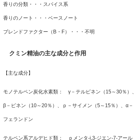
香りの分類・・・スパイス系
香りのノート・・・ベースノート
ブレンドファクター（
B
・
F
）・・・不明
クミン精油の主な成分と作用
【主な成分】
モノテルペン炭化水素類： γ－テルピネン（15～30％）、
β－ピネン（10～20％）、ｐ－サイメン（5～15％）、α－
フェランドン
テルペン系アルデヒド類： ｐメンタ-i,3-ジエン-7-アール