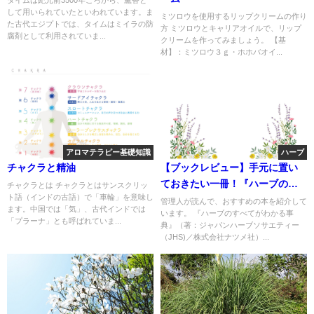
タイムは紀元前3500年ごろから、薫香と
して用いられていたといわれています。ま
ミツロウを使用するリップクリームの作り
た古代エジプトでは、タイムはミイラの防
方 ミツロウとキャリアオイルで、リップ
腐剤として利用されていま...
クリームを作ってみましょう。 【基
材】：ミツロウ３ｇ・ホホバオイ...
アロマテラピー基礎知識
ハーブ
チャクラと精油
【ブックレビュー】手元に置い
ておきたい一冊！『ハーブのす
チャクラとは チャクラとはサンスクリッ
ト語（インドの古語）で「車輪」を意味し
べてがわかる事典』
管理人が読んで、おすすめの本を紹介して
ます。中国では「気」、古代インドでは
います。 『ハーブのすべてがわかる事
「プラーナ」とも呼ばれていま...
典』（著：ジャパンハーブソサエティー
（JHS)／株式会社ナツメ社）...