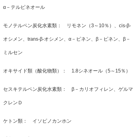
α－テルピネオール
モノテルペン炭化水素類： リモネン（3～10％）、cis-β-
オシメン、trans-β-オシメン、α－ピネン、β－ピネン、β－
ミルセン
オキサイド類（酸化物類）： 1.8シネオール（5～15％）
セスキテルペン炭化水素類： β－カリオフィレン、ゲルマ
クレンＤ
ケトン類： イソピノカンホン