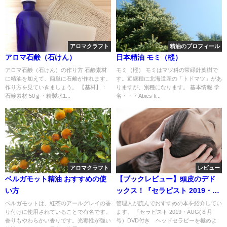
アロマクラフト
精油のプロフィール
アロマ石鹸（石けん）
日本精油 モミ（樅）
アロマ石鹸（石けん）の作り方 石鹸素材
モミ（樅） モミはマツ科の常緑針葉樹で
に精油を加えて、簡単に石鹸が作れます。
す。近縁種に北海道産の「トドマツ」があ
作り方を見ていきましょう。 【基材】：
りますが、別種になります。 基本情報 学
石鹸素材 50ｇ・精製水1...
名・・・Abies fi...
アロマクラフト
レビュー
ベルガモット精油 おすすめの使
【ブックレビュー】頭皮のデド
い方
ックス！『セラピスト 2019・
AUG(８月号）DVD付き ヘッド
ベルガモットは、紅茶のアールグレイの香
管理人が読んでおすすめの本を紹介してい
り付けに使用されていることで有名です。
ます。 『セラピスト 2019・AUG(８月
セラピーを極めよう！』
香りもやわらかい香りです。光毒性が強い
号）DVD付き ヘッドセラピーを極めよ