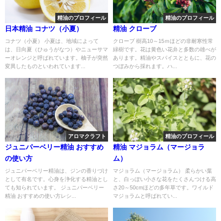
精油のプロフィール
精油のプロフィール
日本精油 コナツ（小夏）
精油 クローブ
コナツ（小夏） 小夏は、地域によって
クローブ 樹高10～15ｍほどの非耐寒性常
は、日向夏（ひゅうがなつ）やニューサマ
緑樹です。花は黄色い花弁と多数の雄べが
ーオレンジと呼ばれています。柚子が突然
あります。精油やスパイスとともに、花の
変異したものといわれています...
つぼみから採れます。ハ...
アロマクラフト
精油のプロフィール
ジュニパーベリー精油 おすすめ
精油 マジョラム（マージョラ
の使い方
ム）
ジュニパーベリー精油は、ジンの香りづけ
マジョラム（マージョラム） 柔らかい葉
として有名です。心身を浄化する精油とし
と、白っぽい小さな花をたくさんつける高
ても知られています。 ジュニパーベリー
さ20～50cmほどの多年草です。ワイルド
精油 おすすめの使い方レシ...
マジョラムと呼ばれてい...