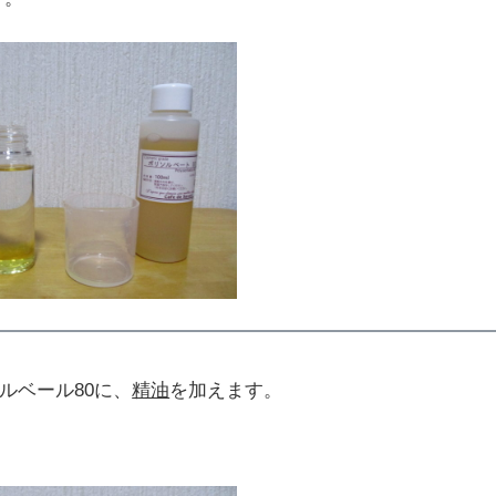
ルベール80に、
精油
を加えます。