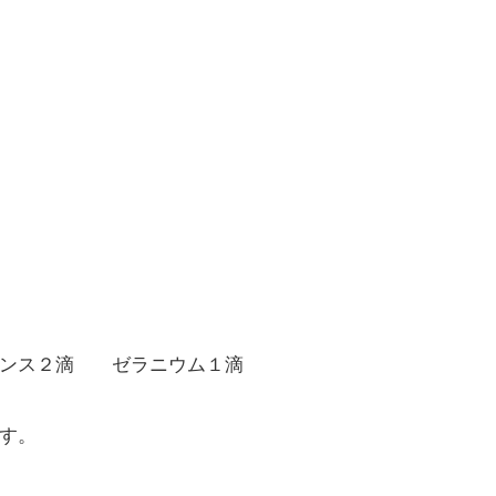
ス２滴 ゼラニウム１滴
す。