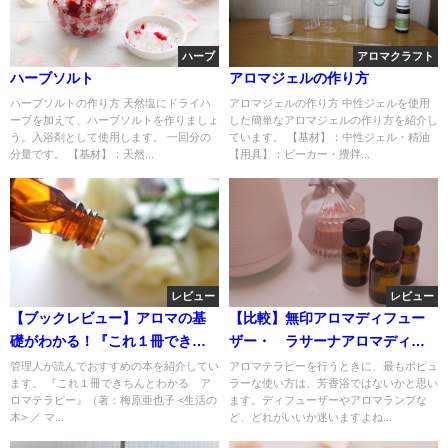
ハーブ
アロマクラフト
ハーブソルト
アロマジェルの作り方
ハーブソルトの作り方 天然塩にドライハ
アロマジェルの作り方 中性ジェルを使用
ーブを加えて、ハーブソルトを作りましょ
した簡単なアロマジェルの作り方を紹介し
う。入浴剤として使用します。 一回分の
ています。 【基材】：中性ジェル・精油
分量です。 【基材】：天然...
【用具】：ビーカー・攪拌...
レビュー
レビュー
【ブックレビュー】アロマの基
【比較】無印アロマディフュー
礎がわかる！『これ１冊できち
ザー・ ラサーナアロマディフ
んとわかる アロマテラピー』
ューザーの違いとは
管理人が読んでおすすめの本を紹介してい
アロマテラピーを行うときに、最もポピュ
ます。 『これ１冊できちんとわかる ア
ラーな使い方は、芳香浴ではないかと思い
ロマテラピー』（著：梅原亜也子 <生活の
ます。ディフューザーやアロマランプな
木> ／ マ...
ど、どれがいいか迷いますよね...