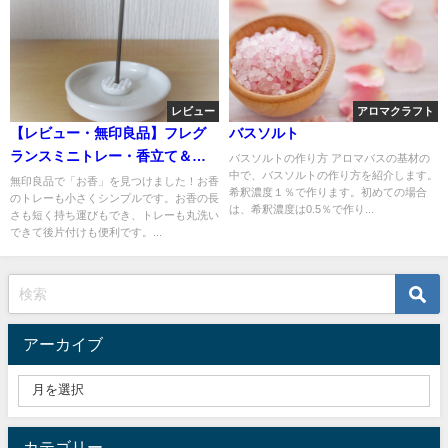
レビュー
アロマクラフト
【レビュー・無印良品】フレグ
バスソルト
ランスミニトレー・香立て＆お
バスソルトの作り方 アロマバスの基材の
中で、バスソルトの作り方を紹介します。
香セット 買ってよかった！
無印良品で「お香」を見つけました！お香
希釈濃度１％で作ります。初めての場合
のトレーも小さくシンプルです。お香の長
は、希釈濃度は0.5％で作り...
さも短く持ち運びもでき、トレーも丸洗い
できて後片付けも便利です。...
アーカイブ
カテゴリー