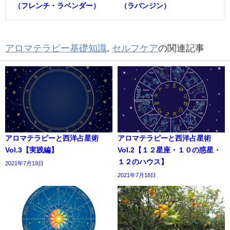
（フレンチ・ラベンダー）
（ラバンジン）
アロマテラピー基礎知識
,
セルフケア
の関連記事
アロマテラピーと西洋占星術
アロマテラピーと西洋占星術
Vol.3【実践編】
Vol.2【１２星座・１０の惑星・
１２のハウス】
2021年7月19日
2021年7月18日