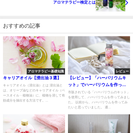
アロマテラピー検定とは
おすすめの記事
アロマテラピー基礎知識
レビュー
キャリアオイル【浸出油３選】
【レビュー】「ハーバリウムキ
ット」でハーバリウムを作って
キャリアオイル（浸出油）とは 浸出油と
は、オリーブ油などのキャリアオイル（ベ
みました！
市販されている「ハーバリウムのキット」
ースオイル・植物油）に、植物を浸して有
を使用して、ハーバリウムを作ってみまし
効成分を抽出する方法です。...
た。 以前から、ハーバリウムを作ってみ
たいと思っていました。 通...