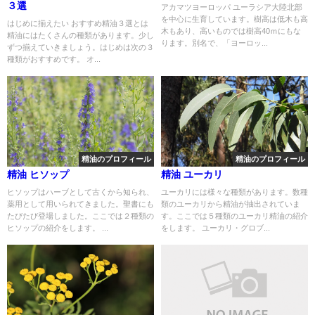
３選
アカマツヨーロッパ ユーラシア大陸北部
を中心に生育しています。樹高は低木も高
はじめに揃えたい おすすめ精油３選とは
木もあり、高いものでは樹高40ｍにもな
精油にはたくさんの種類があります。少し
ります。別名で、「ヨーロッ...
ずつ揃えていきましょう。はじめは次の３
種類がおすすめです。 オ...
精油のプロフィール
精油のプロフィール
精油 ヒソップ
精油 ユーカリ
ヒソップはハーブとして古くから知られ、
ユーカリには様々な種類があります。数種
薬用として用いられてきました。聖書にも
類のユーカリから精油が抽出されていま
たびたび登場しました。ここでは２種類の
す。ここでは５種類のユーカリ精油の紹介
ヒソップの紹介をします。 ...
をします。 ユーカリ・グロブ...