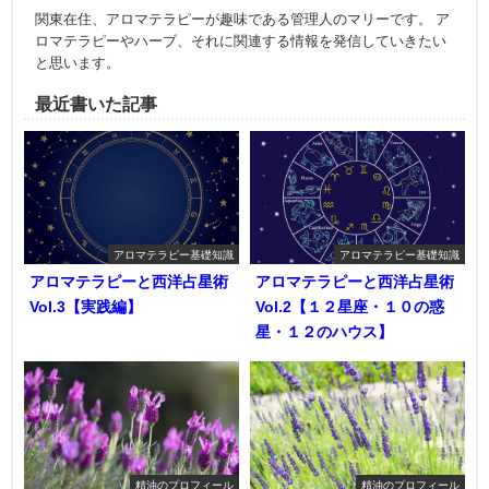
関東在住、アロマテラピーが趣味である管理人のマリーです。 ア
ロマテラピーやハーブ、それに関連する情報を発信していきたい
と思います。
最近書いた記事
アロマテラピー基礎知識
アロマテラピー基礎知識
アロマテラピーと西洋占星術
アロマテラピーと西洋占星術
Vol.3【実践編】
Vol.2【１２星座・１０の惑
星・１２のハウス】
精油のプロフィール
精油のプロフィール