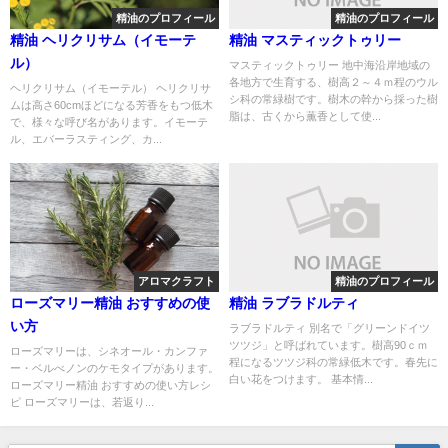
精油のプロフィール
精油のプロフィール
精油 ヘリクリサム（イモーテ
精油 マスティックトゥリー
ル）
マスティックトゥリー 地中海沿岸地域の
各地方で生育する、樹高２～４ｍ程のウル
ヘリクリサム（イモーテル） ヘリクリサ
シ科の常緑樹です。樹木の幹から採った樹
ムは高さ60cmほどになる芳香をもつ低木
脂は、古くから薫香として使...
で、様々な呼び名があります。イモーテ
ル、エバーラスティング、カ...
アロマクラフト
精油のプロフィール
ローズマリー精油 おすすめの使
精油 ラブラドルティ
い方
ラブラドルティ 別名で「グリーンドイツ
ツツジ」と呼ばれています。樹高90ｃｍ
ローズマリーは、シネオール・カンファ
程になるツツジ科の常緑低木です。春先に
ー・ベルべノンのケモタイプがあります。
白い花をつけます。 基本情...
ローズマリー精油 おすすめの使い方レシ
ピ ローズマリーは、若返り...