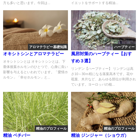
方も多いと思います。今回は...
イエットをサポートする精油...
アロマテラピー基礎知識
ハーブティー
オキシトシンとアロマテラピー
風邪対策のハーブティー【おす
すめ３選】
オキシトシンとは オキシトシンとは、下
垂体後葉ホルモンのひとつで、心身に良い
リンデン【ハーブティー】 リンデンは高
影響を与えるといわれています。「愛情ホ
さ10～30ｍ程になる落葉高木です。花や
ルモン」「幸せホルモン」と...
苞葉、木片など、あらゆる部位が利用され
ています。ヨーロッパの植...
精油のプロフィール
精油のプロフィール
精油 ベチバー
精油 ジンジャー（ショウガ）