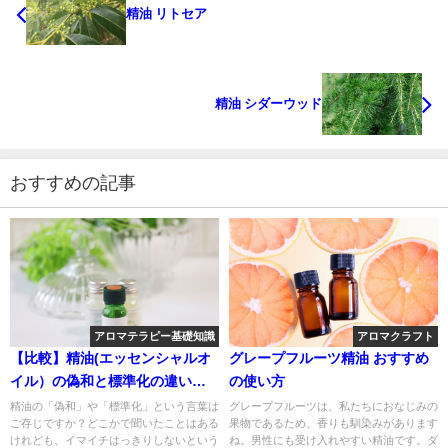
精油 リトセア
精油 シダーウッド
おすすめの記事
アロマテラピー基礎知識
アロマクラフト
【比較】精油(エッセンシャルオ
グレープフルーツ精油 おすすめ
イル）の偽和と標準化の違いと
の使い方
は
精油の「偽和」や「標準化」という言葉は
グレープフルーツは、私たちにおなじみの
ご存じですか？どこかで聞いたことはある
果物であるため、香りも馴染みがあります
けれども、イマイチはっきりしないという
ね。男性にも受け入れやすい精油です。ダ