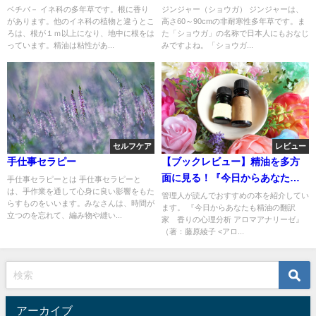
ベチバ－ イネ科の多年草です。根に香り
ジンジャー（ショウガ） ジンジャーは、
があります。他のイネ科の植物と違うとこ
高さ60～90cmの非耐寒性多年草です。ま
ろは、根が１ｍ以上になり、地中に根をは
た「ショウガ」の名称で日本人にもおなじ
っています。精油は粘性があ...
みですよね。「ショウガ...
セルフケア
レビュー
手仕事セラピー
【ブックレビュー】精油を多方
面に見る！『今日からあなたも
手仕事セラピーとは 手仕事セラピーと
は、手作業を通して心身に良い影響をもた
精油の翻訳家 香りの心理分
管理人が読んでおすすめの本を紹介してい
らすものをいいます。みなさんは、時間が
ます。 『今日からあなたも精油の翻訳
析 アロマアナリーゼ』
立つのを忘れて、編み物や縫い...
家 香りの心理分析 アロマアナリーゼ』
（著：藤原綾子 <アロ...
アーカイブ