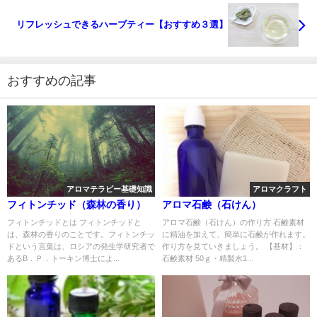
リフレッシュできるハーブティー【おすすめ３選】
おすすめの記事
アロマテラピー基礎知識
アロマクラフト
フィトンチッド（森林の香り）
アロマ石鹸（石けん）
フィトンチッドとは フィトンチッドと
アロマ石鹸（石けん）の作り方 石鹸素材
は、森林の香りのことです。フィトンチッ
に精油を加えて、簡単に石鹸が作れます。
ドという言葉は、ロシアの発生学研究者で
作り方を見ていきましょう。 【基材】：
あるB．Ｐ．トーキン博士によ...
石鹸素材 50ｇ・精製水1...