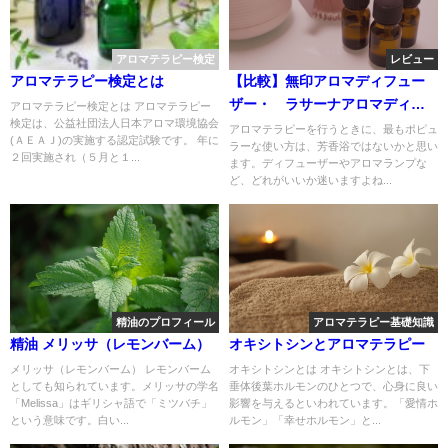
アロマテラピー検定
レビュー
アロマテラピー検定とは
【比較】無印アロマディフュー
ザー・ ラサーナアロマディフ
アロマテラピー検定とは アロマテラピー
検定は、公益社団法人日本アロマ環境協会
ューザーの違いとは
アロマテラピーを行うときに、最もポピュ
(ＡＥＡＪ)の実施する認定試験です。 年に
ラーな使い方は、芳香浴ではないかと思い
２回実施され（５月と１...
ます。ディフューザーやアロマランプな
ど、どれがいいか迷いますよね...
精油のプロフィール
アロマテラピー基礎知識
精油 メリッサ（レモンバーム）
オキシトシンとアロマテラピー
メリッサ（レモンバーム） レモンバーム
オキシトシンとは オキシトシンとは、下
としても知られています。メリッサの学名
垂体後葉ホルモンのひとつで、心身に良い
「Melissa」はギリシャ語で「ミツバチ」
影響を与えるといわれています。「愛情ホ
という意味です。白い...
ルモン」「幸せホルモン」と...