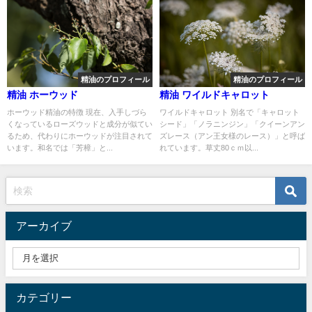
精油のプロフィール
精油のプロフィール
精油 ホーウッド
精油 ワイルドキャロット
ホーウッド精油の特徴 現在、入手しづら
ワイルドキャロット 別名で「キャロット
くなっているローズウッドと成分が似てい
シード」「ノラニンジン」「クイーンアン
るため、代わりにホーウッドが注目されて
ズレース（アン王女様のレース）」と呼ば
います。和名では「芳樟」と...
れています。草丈80ｃｍ以...
アーカイブ
カテゴリー