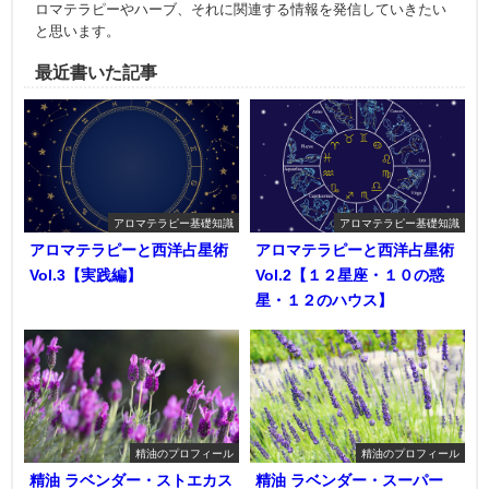
ロマテラピーやハーブ、それに関連する情報を発信していきたい
と思います。
最近書いた記事
アロマテラピー基礎知識
アロマテラピー基礎知識
アロマテラピーと西洋占星術
アロマテラピーと西洋占星術
Vol.3【実践編】
Vol.2【１２星座・１０の惑
星・１２のハウス】
精油のプロフィール
精油のプロフィール
精油 ラベンダー・ストエカス
精油 ラベンダー・スーパー