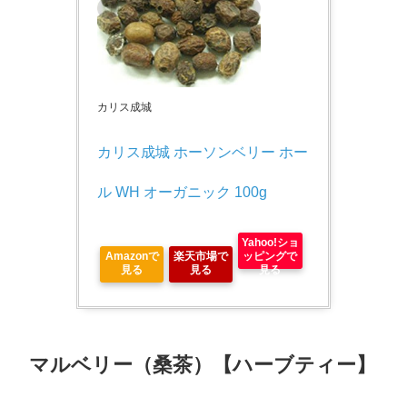
カリス成城
カリス成城 ホーソンベリー ホー
ル WH オーガニック 100g
Yahoo!ショ
Amazonで
楽天市場で
ッピングで
見る
見る
見る
マルベリー（桑茶）【ハーブティー】