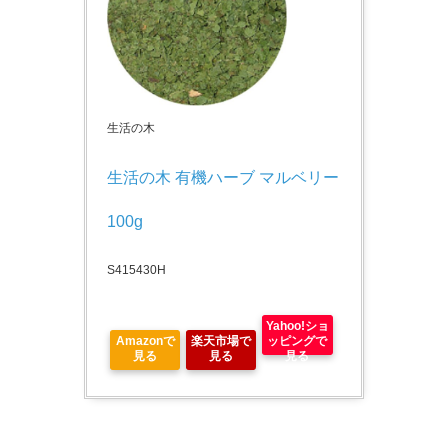
生活の木
生活の木 有機ハーブ マルベリー 
100g
S415430H
Yahoo!ショ
Amazonで
楽天市場で
ッピングで
見る
見る
見る