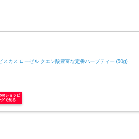
N
スカス ローゼル クエン酸豊富な定番ハーブティー (50g)
hoo!ショッピ
ングで見る