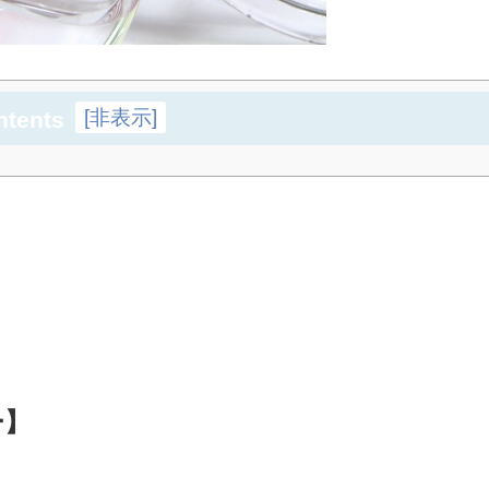
[
非表示
]
ntents
ー】