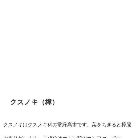
クスノキ（樟）
クスノキはクスノキ
科の常緑高木です。葉をちぎると樟脳
の香りがします。主成分はケトン類のカンファーです。