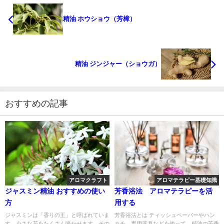
精油 ホウショウ（芳樟）
精油 ジンジャー（ショウガ）
おすすめの記事
アロマクラフト
アロマテラピー基礎知識
ジャスミン精油 おすすめの使い
芳香浴法 アロマテラピーを活
方
用する
ジャスミンは「香りの王」と呼ばれていま
芳香浴法とは ティッシュペーパーやハン
す。小さな花をたくさん咲かせます。その
カチ、専用器具などを使って、精油の芳香