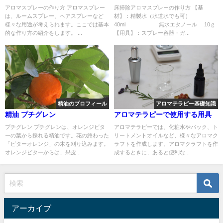
アロマスプレーの作り方 アロマスプレー
床掃除アロマスプレーの作り方 【基
は、ルームスプレー、ヘアスプレーなど
材】：精製水（水道水でも可）
様々な用途が考えられます。ここでは基本
40ml 無水エタノール 10ｇ
的な作り方の紹介をします。 ...
【用具】：スプレー容器・ガ...
精油のプロフィール
アロマテラピー基礎知識
精油 プチグレン
アロマテラピーで使用する用具
プチグレン プチグレンは、オレンジビタ
アロマテラピーでは、化粧水やパック、ト
ーの葉から採れる精油です。花の終わった
リートメントオイルなど、様々なアロマク
「ビターオレンジ」の木を刈り込みます。
ラフトを作成します。アロマクラフトを作
オレンジビターからは、果皮...
成するときに、あると便利な...
アーカイブ