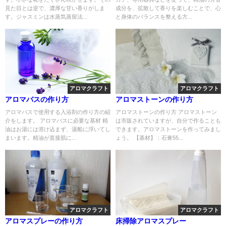
見た目とは逆で、濃厚な甘い香りがしま
成分を、拡散して香りを楽しむことで、心
す。ジャスミンは水蒸気蒸留法...
と身体のバランスを整える方...
アロマクラフト
アロマクラフト
アロマバスの作り方
アロマストーンの作り方
アロマバスで使用する入浴剤の作り方の紹
アロマストーンの作り方 アロマストーン
介をします。 アロマバスに必要な基材 精
は市販されていますが、自分で作ることも
油はお湯には溶け込まず、湯船に浮いてし
できます。アロマストーンを作ってみまし
まいます。精油が直接肌に...
ょう。 【基材】：石膏55...
アロマクラフト
アロマクラフト
アロマスプレーの作り方
床掃除アロマスプレー